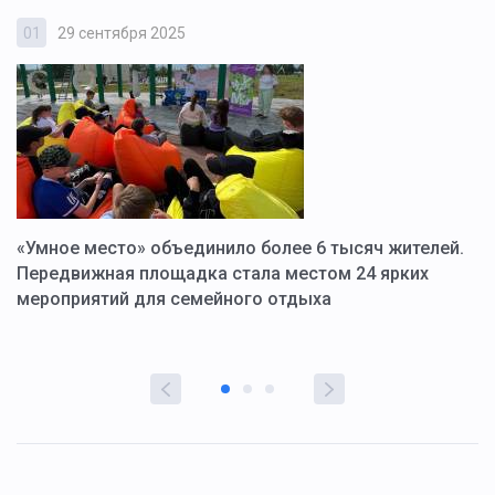
01
29 сентября 2025
0
«Умное место» объединило более 6 тысяч жителей.
В
ю
Передвижная площадка стала местом 24 ярких
Г
мероприятий для семейного отдыха
у