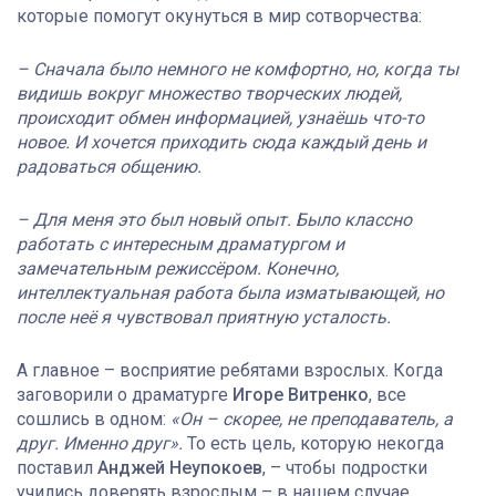
которые помогут окунуться в мир сотворчества:
– Сначала было немного не комфортно, но, когда ты
видишь вокруг множество творческих людей,
происходит обмен информацией, узнаёшь что-то
новое. И хочется приходить сюда каждый день и
радоваться общению.
– Для меня это был новый опыт. Было классно
работать с интересным драматургом и
замечательным режиссёром. Конечно,
интеллектуальная работа была изматывающей, но
после неё я чувствовал приятную усталость.
А главное – восприятие ребятами взрослых. Когда
заговорили о драматурге
Игоре Витренко
, все
сошлись в одном:
«Он – скорее, не преподаватель, а
друг. Именно друг».
То есть цель, которую некогда
поставил
Анджей Неупокоев
, – чтобы подростки
учились доверять взрослым – в нашем случае