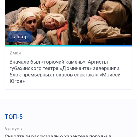
#Театр
2 мая
Вначале был «горючий камень». Артисты
губахинского театра «Доминанта» завершили
блок премьерных показов спектакля «Моисей
Югов»
ТОП-5
6 августа
Синоптики рассказали о характере погоды в