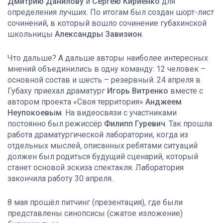
Дмитрию Данилову
и
Сергею Кириенко
для
определения лучших. По итогам был создан шорт-лист
сочинений, в который вошло сочинение губахинской
школьницы
Александры Завизион
.
Что дальше? А дальше авторы наиболее интересных
мнений объединились в одну команду: 12 человек –
основной состав и шесть – резервный. 24 апреля в
Губаху приехал драматург
Игорь Витренко
вместе с
автором проекта «Своя территория»
Анджеем
Неупокоевым
. На видеосвязи с участниками
постоянно был режиссёр
Филипп Гуревич
. Так прошла
работа драматургической лаборатории, когда из
отдельных мыслей, описанных ребятами ситуаций
должен был родиться будущий сценарий, который
станет основой эскиза спектакля. Лаборатория
закончила работу 30 апреля.
8 мая прошёл питчинг (презентация), где были
представлены синопсисы (сжатое изложение)