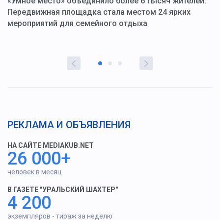
«Умное место» объединило более 6 тысяч жителей.
В
ю
Передвижная площадка стала местом 24 ярких
Г
мероприятий для семейного отдыха
у
РЕКЛАМА И ОБЪЯВЛЕНИЯ
НА САЙТЕ MEDIAKUB.NET
26 000+
человек в месяц
В ГАЗЕТЕ "УРАЛЬСКИЙ ШАХТЕР"
4 200
экземпляров - тираж за неделю