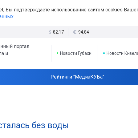
et, Вы подтверждаете использование сайтом cookies Вашег
данных
82.17
94.84
нный портал
ла и
Новости Губахи
Новости Кизел
Рейтинги "МедиаКУБа"
осталась без воды