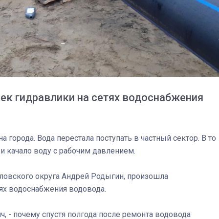
спецоперации сделал
реальностью свою де
мечту
оек гидравлики на сетях водоснабжения
а города. Вода перестала поступать в частный сектор. В то
 качало воду с рабочим давлением.
ловского округа Андрей Родыгин, произошла
тях водоснабжения водовода.
ич, - почему спустя полгода после ремонта водовода