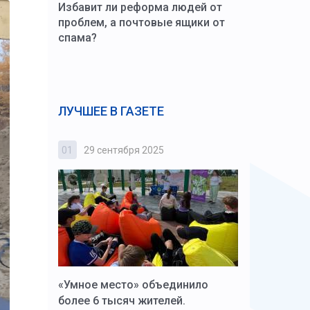
Избавит ли реформа людей от
проблем, а почтовые ящики от
спама?
ЛУЧШЕЕ В ГАЗЕТЕ
01
29 сентября 2025
02
3 октября
к Алексей
«Умное место» объединило
Вопрос цено
щения со
более 6 тысяч жителей.
года. Прокур