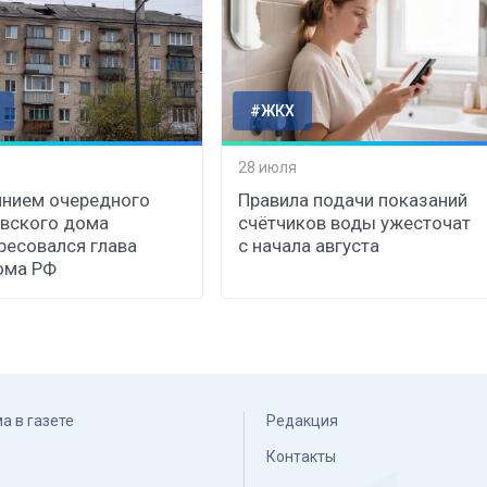
#ЖКХ
28 июля
нием очередного
Правила подачи показаний
вского дома
счётчиков воды ужесточат
ресовался глава
с начала августа
ома РФ
а в газете
Редакция
Контакты