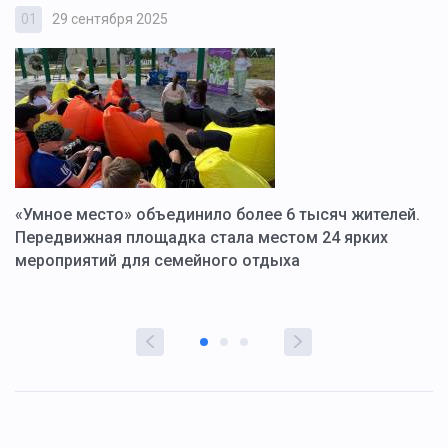
01
29 сентября 2025
0
«Умное место» объединило более 6 тысяч жителей.
В
ю
Передвижная площадка стала местом 24 ярких
Г
мероприятий для семейного отдыха
у