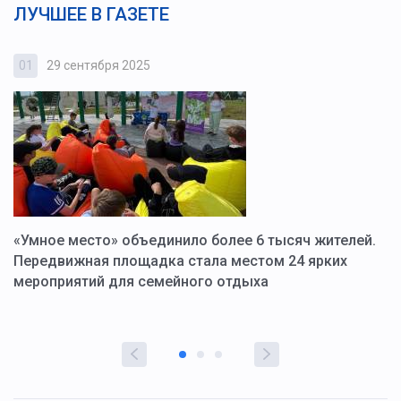
ЛУЧШЕЕ В ГАЗЕТЕ
01
29 сентября 2025
0
«Умное место» объединило более 6 тысяч жителей.
В
ю
Передвижная площадка стала местом 24 ярких
Г
мероприятий для семейного отдыха
у