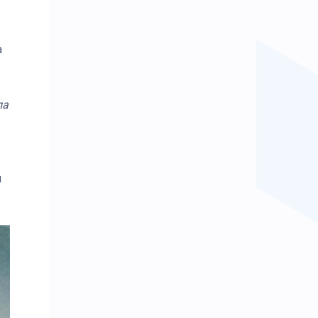
а
ла
м