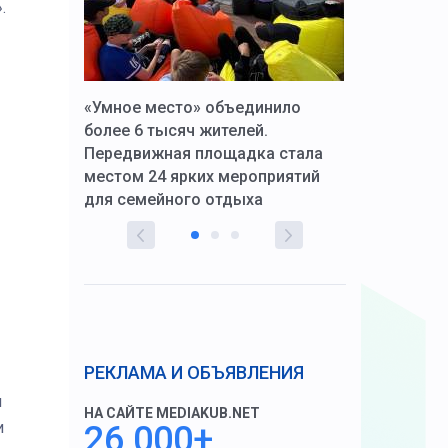
.
к Алексей
«Умное место» объединило
Вопрос цено
щения со
более 6 тысяч жителей.
года. Прокур
Передвижная площадка стала
восстановил
тскую
местом 24 ярких мероприятий
работников 
для семейного отдыха
здравоохран
РЕКЛАМА И ОБЪЯВЛЕНИЯ
я
НА САЙТЕ MEDIAKUB.NET
и
26 000+