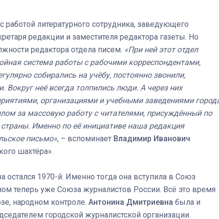
с работой литературного сотрудника, заведующего
етаря редакции и заместителя редактора газеты. Но
лжности редактора отдела писем.
«При ней этот отдел
ойная система работы с рабочими корреспондентами,
егулярно собирались на учёбу, постоянно звонили,
. Вокруг неё всегда толпились люди. А через них
приятиями, организациями и учебными заведениями города
лом за массовую работу с читателями, присуждённый по
 страны. Именно по её инициативе наша редакция
льское письмо»
, – вспоминает
Владимир Иванович
кого шахтёра».
 остался 1970-й. Именно тогда она вступила в Союз
ном теперь уже Союза журналистов России. Всё это время
зе, народном контроле.
Антонина Дмитриевна
была и
едседателем городской журналистской организации.