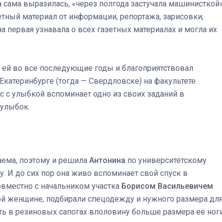
а сама выразилась, «через полгода застучала машинисткой»
етный материал от информации, репортажа, зарисовки,
на первая узнавала о всех газетных материалах и могла их
Штурмовик огня. Каза
Коробов после возвра
 ей во все последующие годы и благоприятствовал
спецоперации сделал
Екатеринбурге (тогда — Свердловске) на факультете
реальностью свою де
с с улыбкой вспоминает одно из своих заданий в
мечту
 улыбок.
аема, поэтому и решила
Антонина
по университетскому
у. И до сих пор она живо вспоминает свой спуск в
вместно с начальником участка
Борисом Васильевичем
ной женщине, подбирали спецодежду и нужного размера дл
уть в резиновых сапогах вполовину больше размера её ног