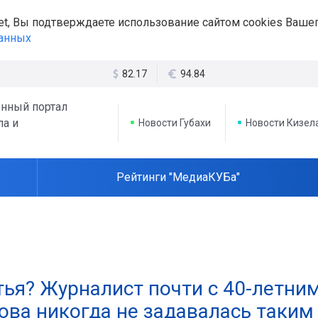
et, Вы подтверждаете использование сайтом cookies Вашег
данных
82.17
94.84
нный портал
ла и
Новости Губахи
Новости Кизел
Рейтинги "МедиаКУБа"
тья? Журналист почти с 40-летни
ва никогда не задавалась таким