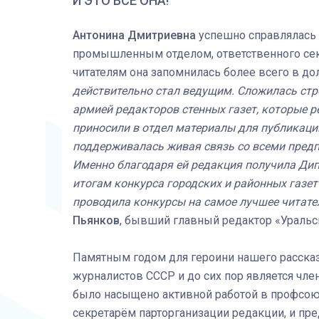
И ЭТО ВСЁ ОНА!
Антонина Дмитриевна
успешно справлялась 
промышленным отделом, ответственного секр
читателям она запомнилась более всего в до
действительно стал ведущим. Сложилась стр
армией редакторов стенных газет, которые р
приносили в отдел материалы для публикации
поддерживалась живая связь со всеми пред
Именно благодаря ей редакция получила Дип
итогам конкурса городских и районных газет
проводила конкурсы на самое лучшее читате
Пьянков
, бывший главный редактор «Уральс
Памятным годом для героини нашего рассказа
журналистов СССР и до сих пор является чле
было насыщено активной работой в профсою
секретарём парторганизации редакции, и пр