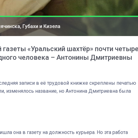
мячинска, Губахи и Кизела
й газеты «Уральский шахтёр» почти четыр
одного человека – Антонины Дмитриевны
последняя записи в её трудовой книжке скреплены печатью
ли, изменялось название, но Антонина Дмитриевна была
03
4 октября 2025
шла она в газету на должность курьера. Но эта работа