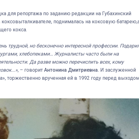
здка для репортажа по заданию редакции на Губахинский
а коксовыталкивателе, поднималась на коксовую батарею,
щего кокса.
чень трудной, но бесконечно интересной профессии. Подари
лургами, хлебопеками… Журналисты часто были на
ятельности. Да разве можно перечислить всех, кому
овок...»
, – говорит
Антонина Дмитриевна.
И заслуженной
да», торжественно врученная ей в 1992 году перед выходо