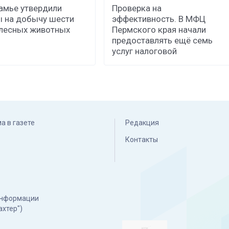
амье утвердили
Проверка на
 на добычу шести
эффективность. В МФЦ
лесных животных
Пермского края начали
предоставлять ещё семь
услуг налоговой
а в газете
Редакция
Контакты
 информации
ахтер")