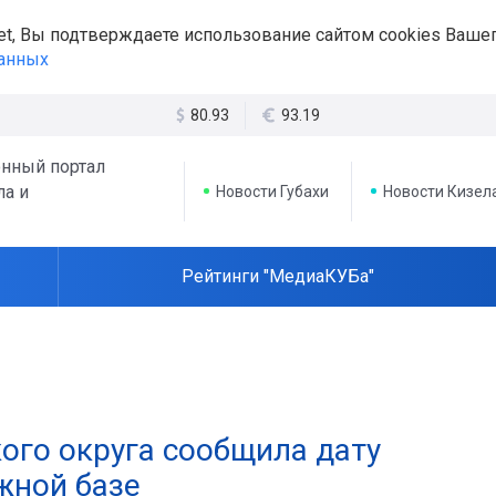
et, Вы подтверждаете использование сайтом cookies Вашег
данных
80.93
93.19
нный портал
ла и
Новости Губахи
Новости Кизел
Рейтинги "МедиаКУБа"
ого округа сообщила дату
жной базе