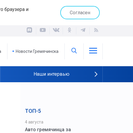
о браузера и
Согласен
а
Новости Гремячинска
Наши интервью
ТОП-5
4 августа
Авто гремячинца за