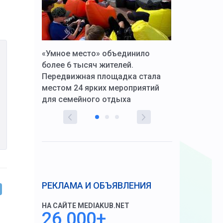
к Алексей
«Умное место» объединило
Вопрос цено
щения со
более 6 тысяч жителей.
года. Прокур
Передвижная площадка стала
восстановил
тскую
местом 24 ярких мероприятий
работников 
для семейного отдыха
здравоохран
РЕКЛАМА И ОБЪЯВЛЕНИЯ
НА САЙТЕ MEDIAKUB.NET
26 000+