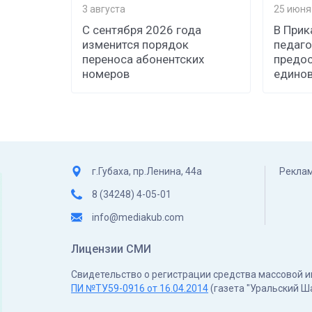
3 августа
25 июня
С сентября 2026 года
В При
изменится порядок
педаго
переноса абонентских
предос
номеров
едино
г.Губаха, пр.Ленина, 44а
Реклам
8 (34248) 4-05-01
info@mediakub.com
Лицензии СМИ
Свидетельство о регистрации средства массовой
ПИ №ТУ59-0916 от 16.04.2014
(газета "Уральский Ш