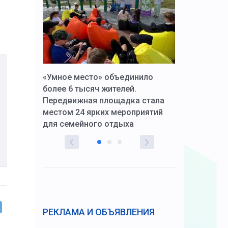
к Алексей
«Умное место» объединило
Вопрос цено
щения со
более 6 тысяч жителей.
года. Прокур
Передвижная площадка стала
восстановил
тскую
местом 24 ярких мероприятий
работников 
для семейного отдыха
здравоохран
РЕКЛАМА И ОБЪЯВЛЕНИЯ