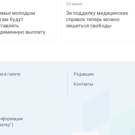
24 июня
камье молодым
За подделку медицинских
гам будут
справок теперь можно
тавлять
лишиться свободы
временную выплату
а в газете
Редакция
Контакты
 информации
ахтер")