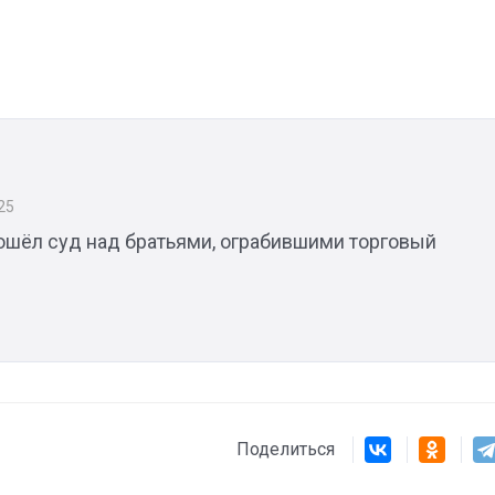
Штурмовик огня. Каза
Коробов после возвра
25
спецоперации сделал
рошёл суд над братьями, ограбившими торговый
реальностью свою де
мечту
Поделиться