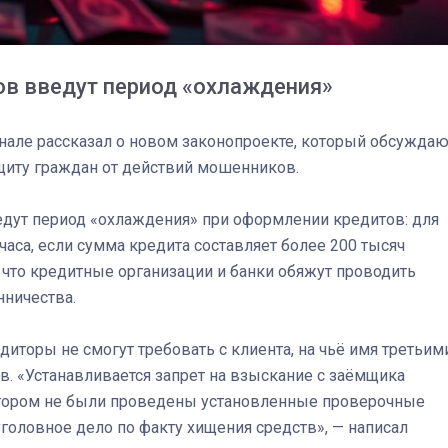
ов введут период «охлаждения»
нале рассказал о новом законопроекте, который обсуждаю
ащиту граждан от действий мошенников.
ведут период «охлаждения» при оформлении кредитов: для
часа, если сумма кредита составляет более 200 тысяч
, что кредитные организации и банки обяжут проводить
ничества.
едиторы не смогут требовать с клиента, на чьё имя третьим
. «Устанавливается запрет на взыскание с заёмщика
итором не были проведены установленные проверочные
03
4 октября 2025
уголовное дело по факту хищения средств», — написал