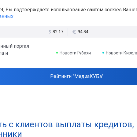
et, Вы подтверждаете использование сайтом cookies Вашег
данных
82.17
94.84
нный портал
ла и
Новости Губахи
Новости Кизел
Рейтинги "МедиаКУБа"
ть с клиентов выплаты кредитов,
нники