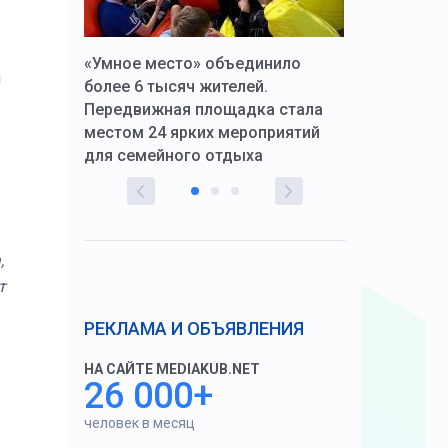
к Алексей
«Умное место» объединило
Вопрос цено
и
щения со
более 6 тысяч жителей.
года. Прокур
Передвижная площадка стала
восстановил
тскую
местом 24 ярких мероприятий
работников 
для семейного отдыха
здравоохран
,
т
РЕКЛАМА И ОБЪЯВЛЕНИЯ
НА САЙТЕ MEDIAKUB.NET
26 000+
человек в месяц