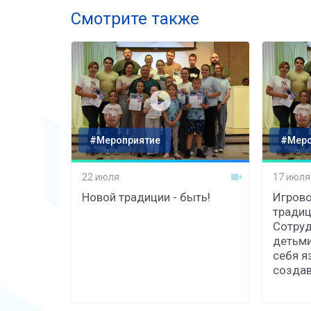
Смотрите также
#Мероприятие
#Меро
22 июля
17 июля
Новой традиции - быть!
Игрово
традиц
Сотруд
детьми
себя я
созда