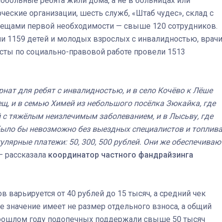
обольные ребята жили дома, а не в больницах или
ческие организации, шесть служб, «Штаб чудес», склад с
ещами первой необходимости — свыше 120 сотрудников.
Штурмовик огня. Каза
и 1159 детей и молодых взрослых с инвалидностью, врач
Коробов после возвра
сты по социально-правовой работе провели 1513
спецоперации сделал
реальностью свою де
мечту
нат для ребят с инвалидностью, и в село Кочёво к Лёше
щ, и в семью Химей из небольшого посёлка Зюкайка, где
 с тяжёлым неизлечимым заболеванием, и в Лысьву, где
было бы невозможно без выездных специалистов и топлива
лярные платежи: 50, 300, 500 рублей. Они же обеспечиваю
 — рассказала
координатор частного фандрайзинга
 варьируется от 40 рублей до 15 тысяч, а средний чек
 значение имеет не размер отдельного взноса, а общий
 прошлом году подопечных поддержали свыше 50 тысяч