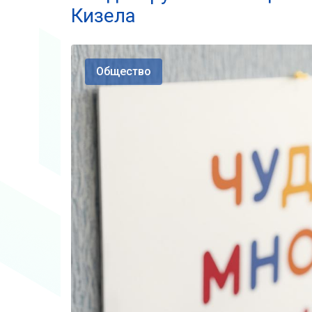
Кизела
Общество