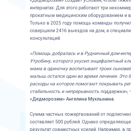
«Дедморозим» создаёт условия, чтобы тяжел
интернатах. Для этого работают три некоммер
прокатным медицинским оборудованием и в
Только в 2025 году помощь команды получил
совершили 2416 выездов на дом, а специали
консультаций.
«Помощь добралась и в Рудничный дом-интер
Утробину, которого укусил энцефалитный кле
мама в одиночку воспитывает троих сыновей
малыш остался один во время лечения.
Это 
расходы на которое помогают покрывать регу
стабильность и непрерывность поддержки
»
,
«Дедморозим»
Ангелина Мухлынина
.
Сумма частных пожертвований от подписчиков
составляет 500 рублей. Однако определяющее
результат совместных усилий. Например, в