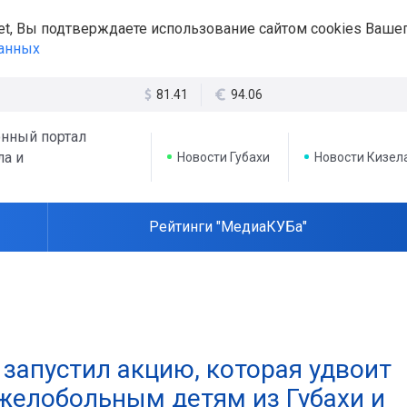
et, Вы подтверждаете использование сайтом cookies Вашег
данных
81.41
94.06
нный портал
ла и
Новости Губахи
Новости Кизел
Рейтинги "МедиаКУБа"
запустил акцию, которая удвоит
желобольным детям из Губахи и