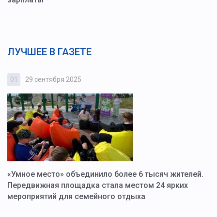
ЛУЧШЕЕ В ГАЗЕТЕ
01
29 сентября 2025
0
«Умное место» объединило более 6 тысяч жителей.
В
ю
Передвижная площадка стала местом 24 ярких
Г
мероприятий для семейного отдыха
у