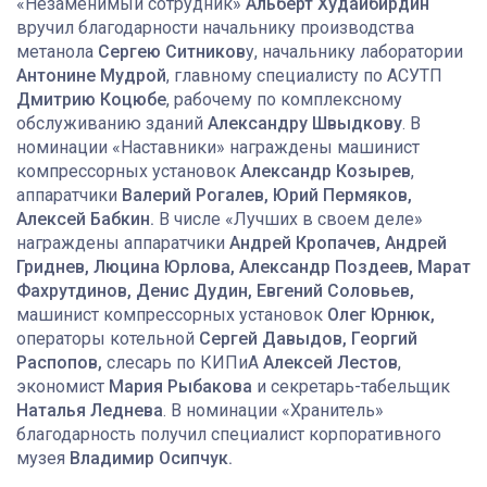
«Незаменимый сотрудник»
Альберт Худайбирдин
вручил благодарности начальнику производства
метанола
Сергею Ситников
у, начальнику лаборатории
Антонине Мудрой
, главному специалисту по АСУТП
Дмитрию Коцюбе
, рабочему по комплексному
обслуживанию зданий
Александру Швыдкову
. В
номинации «Наставники» награждены машинист
компрессорных установок
Александр Козырев
,
аппаратчики
Валерий Рогалев, Юрий Пермяков,
Алексей Бабкин.
В числе «Лучших в своем деле»
награждены аппаратчики
Андрей Кропачев, Андрей
Гриднев, Люцина Юрлова, Александр Поздеев, Марат
Фахрутдинов, Денис Дудин, Евгений Соловьев,
машинист компрессорных установок
Олег Юрнюк,
операторы котельной
Сергей Давыдов, Георгий
Распопов,
слесарь по КИПиА
Алексей Лестов
,
экономист
Мария Рыбакова
и секретарь-табельщик
Наталья Леднева
. В номинации «Хранитель»
благодарность получил специалист корпоративного
музея
Владимир Осипчук.