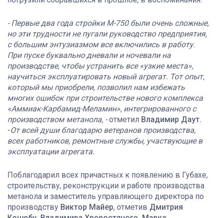
- Первые два года стройки М-750 были очень сложные,
но эти трудности не пугали руководство предприятия,
с большим энтузиазмом все включились в работу.
При пуске буквально дневали и ночевали на
производстве, чтобы устранить все «узкие места»,
научиться эксплуатировать новый агрегат. Тот опыт,
который мы приобрели, позволил нам избежать
многих ошибок при строительстве нового комплекса
«Аммиак-Карбамид-Меламин», интегрированного с
производством метанола, -
отметил
Владимир Даут.
-
От всей души благодарю ветеранов производства,
всех работников, ремонтные службы, участвующие в
эксплуатации агрегата.
Поблагодарил всех причастных к появлению в Губахе,
строительству, реконструкции и работе производства
метанола и заместитель управляющего директора по
производству
Виктор Майер
, отметив
Дмитрия
Коцюбу, Владимира Хворостяного, Марка