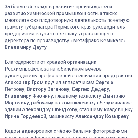
За большой вклад в развитие производства и
развитие химической промышленности, а также
многолетнюю плодотворную деятельность почетную
грамоту губернатора Пермского края руководитель
предприятия вручил советнику управляющего
директора по производству «Метафракс Кемикалс»
Владимиру Дауту
.
Благодарности от краевой организации
Росхимпрофсоюза на юбилейном вечере
руководитель профсоюзной организации предприятия
Александр Гром
вручил аппаратчикам
Сергею
Петрову, Виктору Ваганову, Сергею Дедеру,
Владимиру Фионину
, главному технологу
Дмитрию
Морозову
, рабочему по комплексному обслуживанию
зданий
Александру Швыдкову
, старшему кладовщику
Ирине Гордеевой
, машинисту
Александру Козыреву
.
Кадры видеоролика с чёрно-белыми фотографиями
погрузили собравшихся в прошлое, в воспоминания.