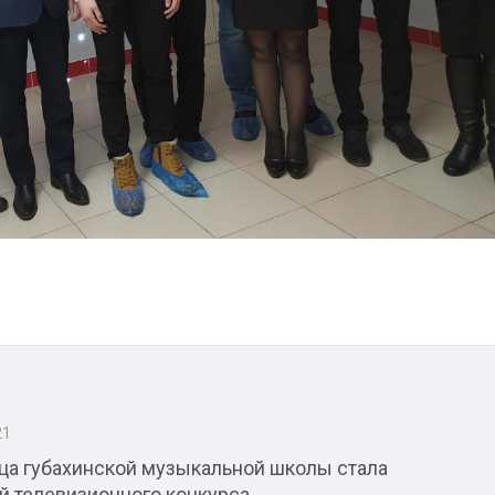
21
ца губахинской музыкальной школы стала
й телевизионного конкурса