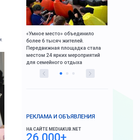
к Алексей
«Умное место» объединило
Вопрос цено
.
щения со
более 6 тысяч жителей.
года. Прокур
Передвижная площадка стала
восстановил
тскую
местом 24 ярких мероприятий
работников 
для семейного отдыха
здравоохран
РЕКЛАМА И ОБЪЯВЛЕНИЯ
НА САЙТЕ MEDIAKUB.NET
26 000+