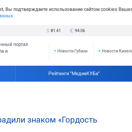
et, Вы подтверждаете использование сайтом cookies Вашег
данных
81.41
94.06
нный портал
ла и
Новости Губахи
Новости Кизел
Рейтинги "МедиаКУБа"
радили знаком «Гордость