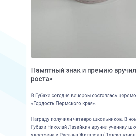
Памятный знак и премию вручили
роста»
В Губахе сегодня вечером состоялась церем
«Гордость Пермского края».
Награду получили четверо школьников. В но
Губахи Николай Лазейкин вручил ученику шк
удостоена и Руслана Жигалова (Детско-юнош