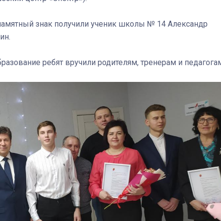
 памятный знак получили ученик школы № 14 Александр
ин.
Штурмовик огня. Каза
разование ребят вручили родителям, тренерам и педагогам
Коробов после возвра
спецоперации сделал
реальностью свою де
мечту