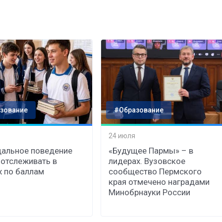
зование
#Образование
24 июля
альное поведение
«Будущее Пармы» – в
 отслеживать в
лидерах. Вузовское
 по баллам
сообщество Пермского
края отмечено наградами
Минобрнауки России