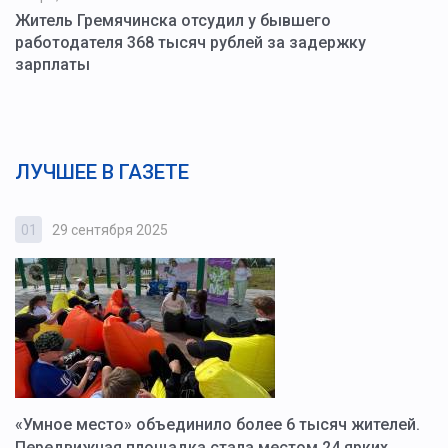
Житель Гремячинска отсудил у бывшего
работодателя 368 тысяч рублей за задержку
зарплаты
ЛУЧШЕЕ В ГАЗЕТЕ
01
29 сентября 2025
0
«Умное место» объединило более 6 тысяч жителей.
В
ю
Передвижная площадка стала местом 24 ярких
Г