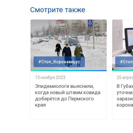
Смотрите также
#Стоп_Коронавирус
#Стоп
13 ноября 2023
25 апре
Эпидемиологи выяснили,
В Губа
когда новый штамм ковида
уточни
доберётся до Пермского
зараз
края
корона