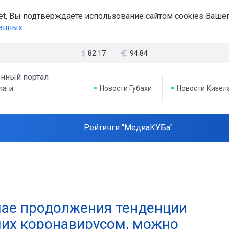
et, Вы подтверждаете использование сайтом cookies Вашег
данных
82.17
94.84
нный портал
ла и
Новости Губахи
Новости Кизел
Рейтинги "МедиаКУБа"
чае продолжения тенденции
ших коронавирусом, можно