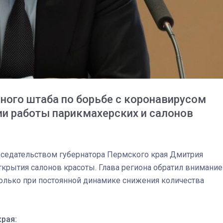
спецоперации сделал
реальностью свою де
мечту
ного штаба по борьбе с коронавирусом
ии работы парикмахерских и салонов
дседательством губернатора Пермского края Дмитрия
крытия салонов красоты. Глава региона обратил внимание
только при постоянной динамике снижения количества
рая: