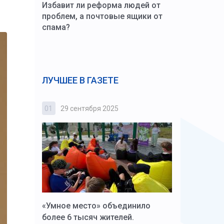
Избавит ли реформа людей от
проблем, а почтовые ящики от
спама?
ЛУЧШЕЕ В ГАЗЕТЕ
01
29 сентября 2025
02
3 октября
к Алексей
«Умное место» объединило
Вопрос цено
щения со
более 6 тысяч жителей.
года. Прокур