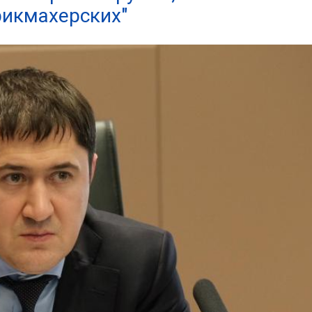
рикмахерских"
03
4 октября 2025
Штурмовик огня. Каза
Коробов после возвра