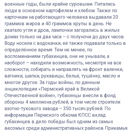
военные годы, были крайне суровыми. Питались
люди в основном картофелем и хлебом. Также по
карточкам на работающего человека выдавали 20
граммов жиров и 40 граммов крупы в день. Не
хватало угля и дров, лампочки загорались в жилых
домах только на два часа – с полуночи до двух часов.
Воду носили с водокачки, её также подавали только в
определённое время. Тем не менее, по
воспоминаниям губахинцев, они не унывали, а
наоборот – находили возможность, несмотря на все
сложности, собирать и направлять на фронт валенки,
ватники, шапки, рукавицы, бельё, тушёнку, масло и
многое другое. За годы войны, по данным
энциклопедии «Пермский край в Великой
Отечественной войне», губахинцы внесли в фонд
обороны 4 миллиона рублей, в том числе строители
азотно-тукового завода – 350 тысяч рублей. По
информации Пермского обкома КПСС вклад
губахинцев в дело победы был одним из самых
весомых среди административных районов Прикамья.