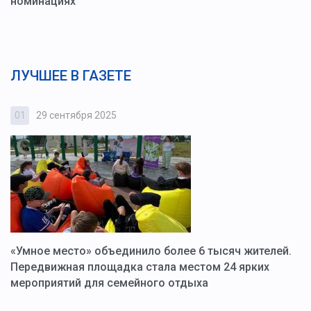
номинациях
ЛУЧШЕЕ В ГАЗЕТЕ
01
29 сентября 2025
0
«Умное место» объединило более 6 тысяч жителей.
В
ю
Передвижная площадка стала местом 24 ярких
Г
мероприятий для семейного отдыха
у