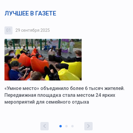
ЛУЧШЕЕ В ГАЗЕТЕ
01
29 сентября 2025
0
«Умное место» объединило более 6 тысяч жителей.
В
ю
Передвижная площадка стала местом 24 ярких
Г
мероприятий для семейного отдыха
у