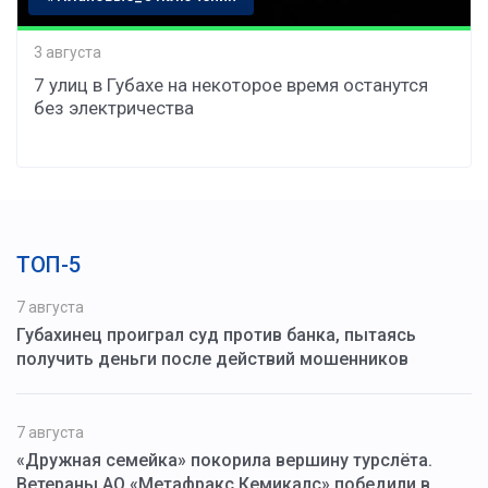
3 августа
7 улиц в Губахе на некоторое время останутся
без электричества
ТОП-5
7 августа
Губахинец проиграл суд против банка, пытаясь
получить деньги после действий мошенников
7 августа
«Дружная семейка» покорила вершину турслёта.
Ветераны АО «Метафракс Кемикалс» победили в