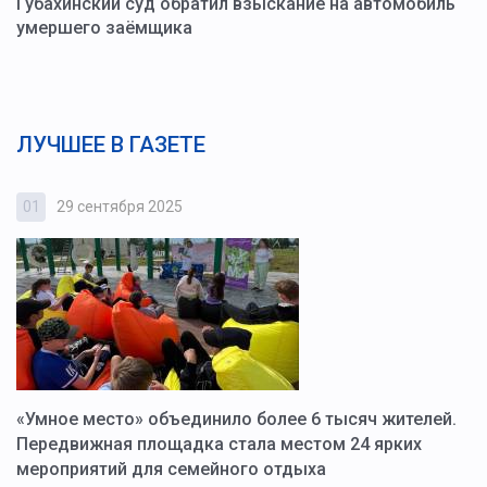
Губахинский суд обратил взыскание на автомобиль
умершего заёмщика
ЛУЧШЕЕ В ГАЗЕТЕ
01
29 сентября 2025
0
«Умное место» объединило более 6 тысяч жителей.
В
ю
Передвижная площадка стала местом 24 ярких
Г
мероприятий для семейного отдыха
у