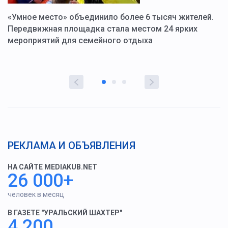
«Умное место» объединило более 6 тысяч жителей.
В
ю
Передвижная площадка стала местом 24 ярких
Г
мероприятий для семейного отдыха
у
РЕКЛАМА И ОБЪЯВЛЕНИЯ
НА САЙТЕ MEDIAKUB.NET
26 000+
человек в месяц
В ГАЗЕТЕ "УРАЛЬСКИЙ ШАХТЕР"
4 200