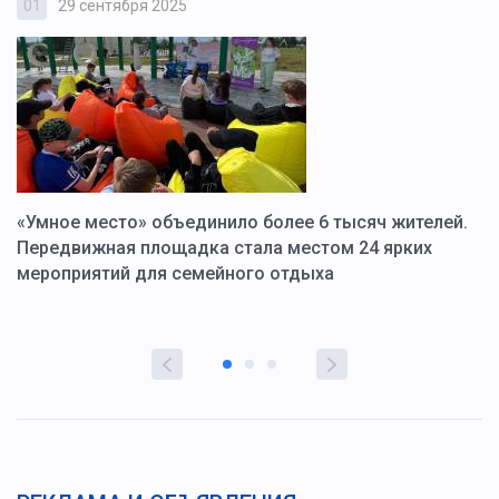
01
29 сентября 2025
0
«Умное место» объединило более 6 тысяч жителей.
В
ю
Передвижная площадка стала местом 24 ярких
Г
мероприятий для семейного отдыха
у