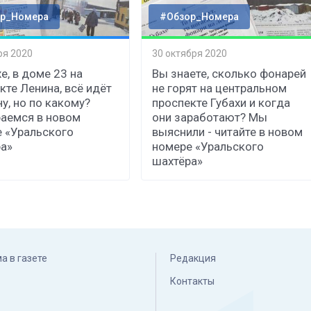
р_Номера
#Обзор_Номера
ря 2020
30 октября 2020
е, в доме 23 на
Вы знаете, сколько фонарей
кте Ленина, всё идёт
не горят на центральном
ну, но по какому?
проспекте Губахи и когда
аемся в новом
они заработают? Мы
 «Уральского
выяснили - читайте в новом
а»
номере «Уральского
шахтёра»
а в газете
Редакция
Контакты