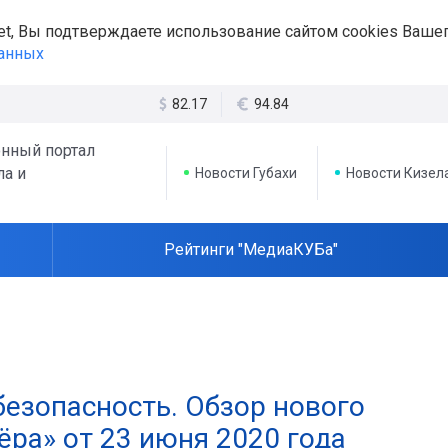
et, Вы подтверждаете использование сайтом cookies Вашег
данных
82.17
94.84
нный портал
ла и
Новости Губахи
Новости Кизел
Рейтинги "МедиаКУБа"
безопасность. Обзор нового
ра» от 23 июня 2020 года