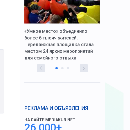
к Алексей
«Умное место» объединило
Вопрос цено
щения со
более 6 тысяч жителей.
года. Прокур
Передвижная площадка стала
восстановил
тскую
местом 24 ярких мероприятий
работников 
для семейного отдыха
здравоохран
РЕКЛАМА И ОБЪЯВЛЕНИЯ
НА САЙТЕ MEDIAKUB.NET
26 000+