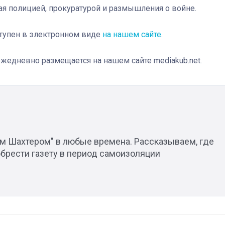
я полицией, прокуратурой и размышления о войне.
ступен в электронном виде
на нашем сайте
.
Штурмовик огня. Каза
жедневно размещается на нашем сайте mediakub.net.
Коробов после возвра
спецоперации сделал
реальностью свою де
мечту
им Шахтером" в любые времена. Рассказываем, где
брести газету в период самоизоляции