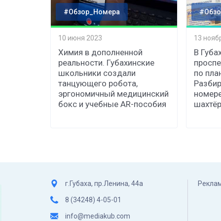
#Обзор_Номера
#Обзо
10 июня 2023
13 нояб
Химия в дополненной
В Губах
реальности. Губахинские
проспе
школьники создали
по пла
танцующего робота,
Разбир
эргономичный медицинский
номере
бокс и учебные AR-пособия
шахтёр
г.Губаха, пр.Ленина, 44а
Реклам
8 (34248) 4-05-01
info@mediakub.com