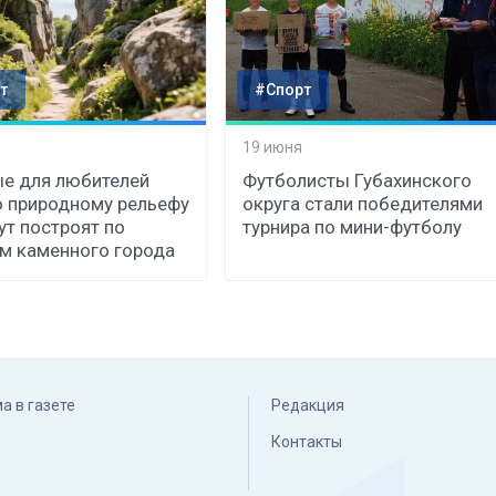
т
#Спорт
19 июня
е для любителей
Футболисты Губахинского
о природному рельефу
округа стали победителями
т построят по
турнира по мини-футболу
м каменного города
а в газете
Редакция
Контакты