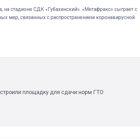
а, на стадионе СДК «Губахинский». «Метафракс» сыграет с
ных мер, связанных с распространением коронавирусной
Штурмовик огня. Каза
Коробов после возвра
спецоперации сделал
реальностью свою де
мечту
остроили площадку для сдачи норм ГТО