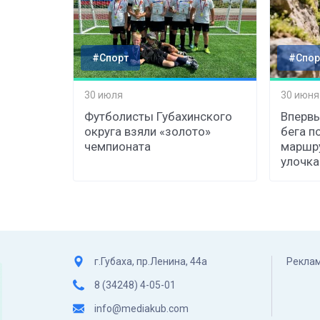
#Спорт
#Спор
30 июля
30 июня
Футболисты Губахинского
Впервы
округа взяли «золото»
бега п
чемпионата
маршру
улочка
г.Губаха, пр.Ленина, 44а
Реклам
8 (34248) 4-05-01
info@mediakub.com