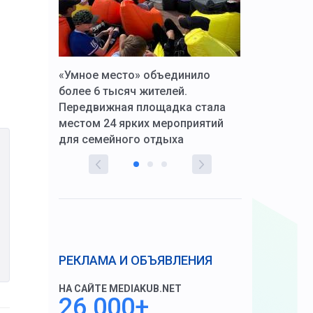
к Алексей
«Умное место» объединило
Вопрос цено
щения со
более 6 тысяч жителей.
года. Прокур
Передвижная площадка стала
восстановил
тскую
местом 24 ярких мероприятий
работников 
для семейного отдыха
здравоохран
РЕКЛАМА И ОБЪЯВЛЕНИЯ
НА САЙТЕ MEDIAKUB.NET
26 000+