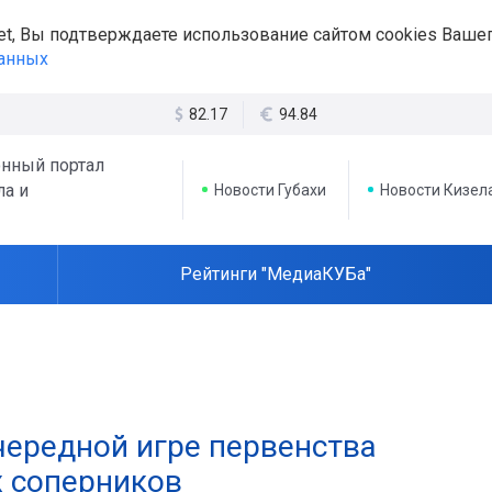
et, Вы подтверждаете использование сайтом cookies Вашег
данных
82.17
94.84
нный портал
ла и
Новости Губахи
Новости Кизел
Рейтинги "МедиаКУБа"
чередной игре первенства
х соперников