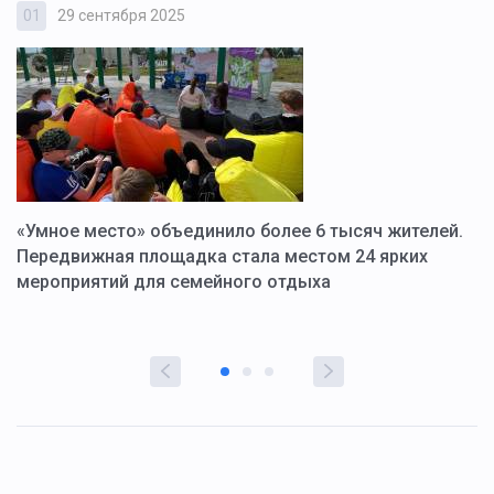
01
29 сентября 2025
0
«Умное место» объединило более 6 тысяч жителей.
В
ю
Передвижная площадка стала местом 24 ярких
Г
мероприятий для семейного отдыха
у