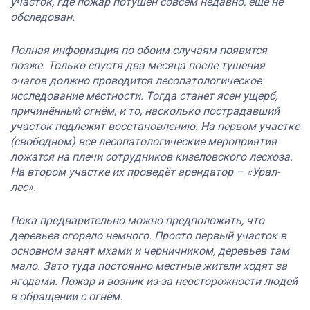
участок, где пожар потушен совсем недавно, ещё не
обследован.
Полная информация по обоим случаям появится
позже. Только спустя два месяца после тушения
очагов должно проводится лесопатологическое
исследование местности. Тогда станет ясен ущерб,
причинённый огнём, и то, насколько пострадавший
участок подлежит восстановлению. На первом участке
(свободном) все лесопатологические мероприятия
ложатся на плечи сотрудников кизеловского лесхоза.
На втором участке их проведёт арендатор – «Урал-
лес».
Пока предварительно можно предположить, что
деревьев сгорело немного. Просто первый участок в
основном занят мхами и черничником, деревьев там
мало. Зато туда постоянно местные жители ходят за
ягодами. Пожар и возник из-за неосторожности людей
в обращении с огнём.