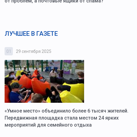
от проблем, а почтовые ящики от спама?
ЛУЧШЕЕ В ГАЗЕТЕ
01
29 сентября 2025
0
«Умное место» объединило более 6 тысяч жителей.
В
ю
Передвижная площадка стала местом 24 ярких
Г
мероприятий для семейного отдыха
у