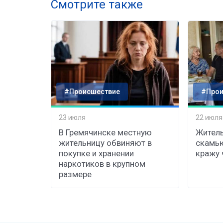
Смотрите также
#Происшествие
#Прои
23 июля
22 июля
В Гремячинске местную
Житель
жительницу обвиняют в
скамь
покупке и хранении
кражу 
наркотиков в крупном
размере