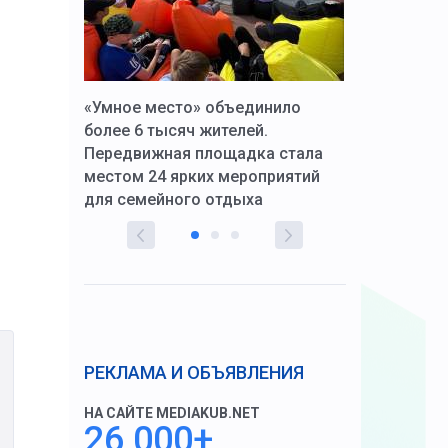
к Алексей
«Умное место» объединило
Вопрос цено
щения со
более 6 тысяч жителей.
года. Прокур
Передвижная площадка стала
восстановил
тскую
местом 24 ярких мероприятий
работников 
для семейного отдыха
здравоохран
РЕКЛАМА И ОБЪЯВЛЕНИЯ
НА САЙТЕ MEDIAKUB.NET
26 000+