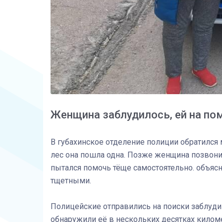
Женщина заблудилось, ей на п
В губахинское отделение полиции обратился м
лес она пошла одна. Позже женщина позвонил
пытался помочь тёще самостоятельно. объясн
тщетными.
Полицейские отправились на поиски заблуди
обнаружили её в нескольких десятках километ