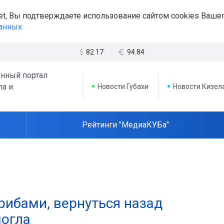
et, Вы подтверждаете использование сайтом cookies Вашег
данных
82.17
94.84
нный портал
ла и
Новости Губахи
Новости Кизел
Рейтинги "МедиаКУБа"
грибами, вернуться назад
могла