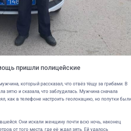
омощь пришли полицейские
ужчина, который рассказал, что отвёз тёщу за грибами. В
а зятю и сказала, что заблудилась. Мужчина сначала
ял, как в телефоне настроить геолокацию, но попутки был
03
4 октября 2025
вшейся. Они искали женщину почти всю ночь, наконец
ров от того места, где её ждал зять. Ей удалось