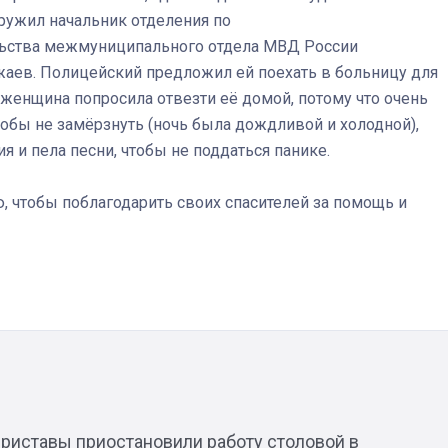
аружил начальник отделения по
льства межмуниципального отдела МВД России
аев. Полицейский предложил ей поехать в больницу для
женщина попросила отвезти её домой, потому что очень
Штурмовик огня. Каза
 чтобы не замёрзнуть (ночь была дождливой и холодной),
Коробов после возвра
 и пела песни, чтобы не поддаться панике.
спецоперации сделал
реальностью свою де
мечту
, чтобы поблагодарить своих спасителей за помощь и
риставы приостановили работу столовой в