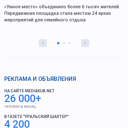
«Умное место» объединило более 6 тысяч жителей.
В
ю
Передвижная площадка стала местом 24 ярких
Г
мероприятий для семейного отдыха
у
РЕКЛАМА И ОБЪЯВЛЕНИЯ
НА САЙТЕ MEDIAKUB.NET
26 000+
человек в месяц
В ГАЗЕТЕ "УРАЛЬСКИЙ ШАХТЕР"
4 200