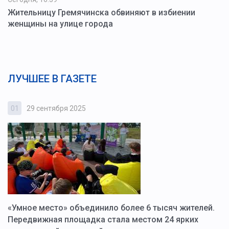
Жительницу Гремячинска обвиняют в избиении
женщины на улице города
ЛУЧШЕЕ В ГАЗЕТЕ
01
29 сентября 2025
0
«Умное место» объединило более 6 тысяч жителей.
В
ю
Передвижная площадка стала местом 24 ярких
Г