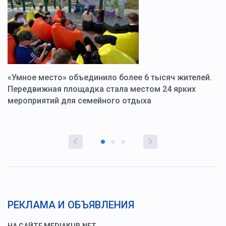
«Умное место» объединило более 6 тысяч жителей.
В
ю
Передвижная площадка стала местом 24 ярких
Г
мероприятий для семейного отдыха
у
РЕКЛАМА И ОБЪЯВЛЕНИЯ
НА САЙТЕ MEDIAKUB.NET