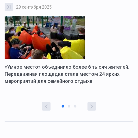
01
29 сентября 2025
0
«Умное место» объединило более 6 тысяч жителей.
В
ю
Передвижная площадка стала местом 24 ярких
Г
мероприятий для семейного отдыха
у