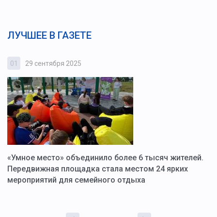
ЛУЧШЕЕ В ГАЗЕТЕ
01
29 сентября 2025
0
«Умное место» объединило более 6 тысяч жителей.
В
ю
Передвижная площадка стала местом 24 ярких
Г
мероприятий для семейного отдыха
у