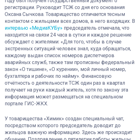
году был получен государственный документ о
регистрации. Руководит ТСЖ со дня его основания
Оксана Сычкова. Товарищество отличается тесным
контактом с жильцами всех домов, в него входящих. В
интервью «МедиаКУБу»
председатель отмечала, что
находится на связи 24 часа в сутки и каждое решение
обсуждает с жителями: «Для того, чтобы в случае
экстренных ситуаций человек знал, куда обращаться,
каждому выдан список номеров диспетчеров
аварийных служб, также там прописаны федеральный
закон «О тишине», «О курении», мой личный номер,
бухгалтера и рабочих по найму». Финансовую
отчётность о деятельности ТСЖ один раз в квартал
получает на руки каждый житель, хотя по закону эта
информация может размещаться на специальном
портале ГИС-ЖКХ
.
У товарищества «Химик» создан специальный чат,
посредством которого председатель доводит до
жильцов важную информацию. Здесь же происходит
общение. Поздравление о пятилетии работы жильцы