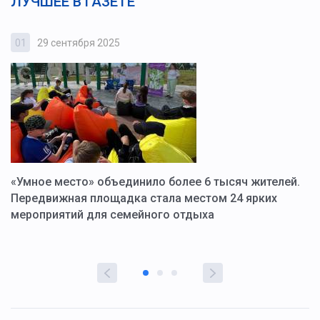
ЛУЧШЕЕ В ГАЗЕТЕ
01
29 сентября 2025
0
«Умное место» объединило более 6 тысяч жителей.
В
ю
Передвижная площадка стала местом 24 ярких
Г
мероприятий для семейного отдыха
у