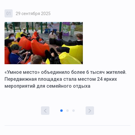
01
29 сентября 2025
0
«Умное место» объединило более 6 тысяч жителей.
В
ю
Передвижная площадка стала местом 24 ярких
Г
мероприятий для семейного отдыха
у