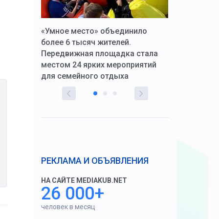
к Алексей
«Умное место» объединило
Вопрос цено
щения со
более 6 тысяч жителей.
года. Прокур
Передвижная площадка стала
восстановил
тскую
местом 24 ярких мероприятий
работников 
для семейного отдыха
здравоохран
РЕКЛАМА И ОБЪЯВЛЕНИЯ
НА САЙТЕ MEDIAKUB.NET
26 000+
человек в месяц