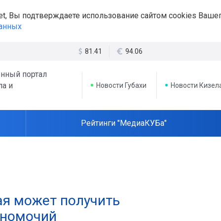
et, Вы подтверждаете использование сайтом cookies Вашег
данных
81.41
94.06
нный портал
ла и
Новости Губахи
Новости Кизел
Рейтинги "МедиаКУБа"
ая может получить
лномочий