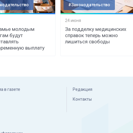
нодательство
#Законодательство
24 июня
камье молодым
За подделку медицинских
гам будут
справок теперь можно
тавлять
лишиться свободы
временную выплату
а в газете
Редакция
Контакты