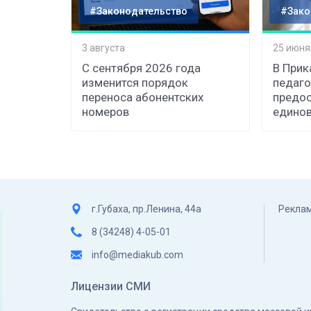
#Законодательство
#Зако
3 августа
25 июня
С сентября 2026 года
В При
изменится порядок
педаго
переноса абонентских
предос
номеров
едино
г.Губаха, пр.Ленина, 44а
Реклам
8 (34248) 4-05-01
info@mediakub.com
Лицензии СМИ