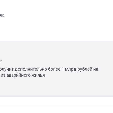
ях.
Штурмовик огня. Каза
Коробов после возвра
спецоперации сделал
реальностью свою де
мечту
22
олучит дополнительно более 1 млрд рублей на
 из аварийного жилья