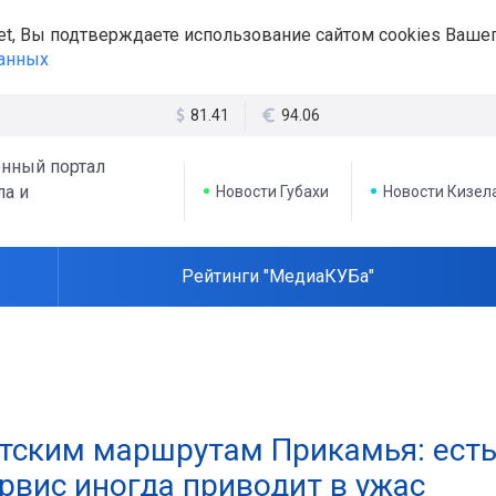
et, Вы подтверждаете использование сайтом cookies Вашег
данных
81.41
94.06
нный портал
ла и
Новости Губахи
Новости Кизел
Рейтинги "МедиаКУБа"
истским маршрутам Прикамья: ест
рвис иногда приводит в ужас