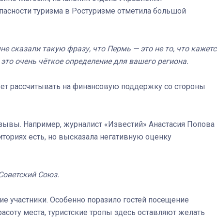
опасности туризма в Ростуризме отметила большой
Штурмовик огня. Каза
не сказали такую фразу, что Пермь — это не то, что кажетс
Коробов после возвра
 это очень чёткое определение для вашего региона.
спецоперации сделал
реальностью свою де
мечту
жет рассчитывать на финансовую поддержку со стороны
тзывы. Например, журналист «Известий» Анастасия Попова
риториях есть, но высказала негативную оценку
Советский Союз.
ие участники. Особенно поразило гостей посещение
асоту места, туристские тропы здесь оставляют желать