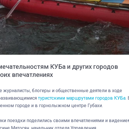
мечательностям КУБа и других городов
оих впечатлениях
ые журналисты, блогеры и общественные деятели в ходе
03
4 октября 2025
и развивающимися
туристскими маршрутами городов КУБа
. 
менном городе и в горнолыжном центре Губахи.
тники поездки поделились своими впечатлениями и видение
сине Матосян, начальник отдела Управления