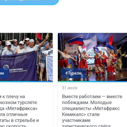
зм
#Туризм
31 июля
 к плечу на
Вместе работаем — вместе
юзном турслёте.
побеждаем. Молодые
да «Метафракса»
специалисты «Метафракс
ла отличные
Кемикалс» стали
таты в стрельбе и
участниками
ую скорость
туристического слёта