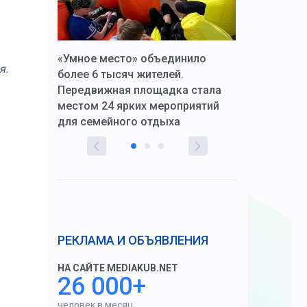
к Алексей
«Умное место» объединило
Вопрос цено
я.
щения со
более 6 тысяч жителей.
года. Прокур
Передвижная площадка стала
восстановил
тскую
местом 24 ярких мероприятий
работников 
для семейного отдыха
здравоохран
РЕКЛАМА И ОБЪЯВЛЕНИЯ
НА САЙТЕ MEDIAKUB.NET
26 000+
человек в месяц