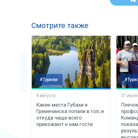
Смотрите также
#Туризм
#Тури
4 августа
31 июля
Какие места Губахи и
Плечом
Гремячинска попали в топ, и
профсо
откуда чаще всего
Коман
приезжают к нам гости
показа
резуль
высок