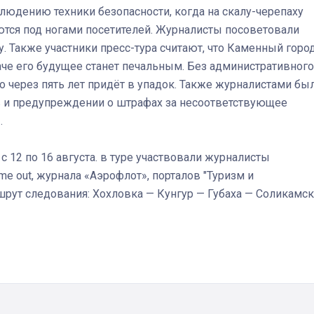
людению техники безопасности, когда на скалу-черепаху
ются под ногами посетителей. Журналисты посоветовали
у. Также участники пресс-тура считают, что Каменный горо
че его будущее станет печальным. Без административного
о через пять лет придёт в упадок. Также журналистами бы
ов и предупреждении о штрафах за несоответствующее
.
 12 по 16 августа. в туре участвовали журналисты
me out, журнала «Аэрофлот», порталов "Туризм и
ршрут следования: Хохловка — Кунгур — Губаха — Соликамск