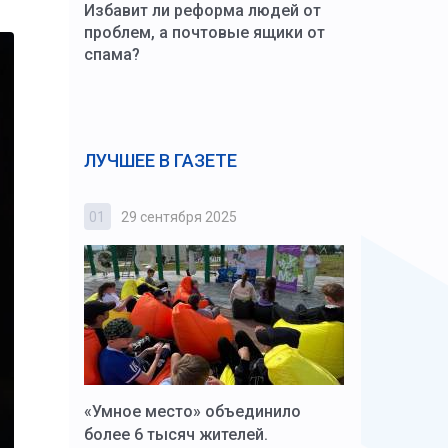
Избавит ли реформа людей от
проблем, а почтовые ящики от
спама?
ЛУЧШЕЕ В ГАЗЕТЕ
01
29 сентября 2025
02
3 октября
к Алексей
«Умное место» объединило
Вопрос цено
щения со
более 6 тысяч жителей.
года. Прокур