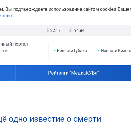
et, Вы подтверждаете использование сайтом cookies Вашег
данных
82.17
94.84
нный портал
ла и
Новости Губахи
Новости Кизел
Рейтинги "МедиаКУБа"
ё одно известие о смерти