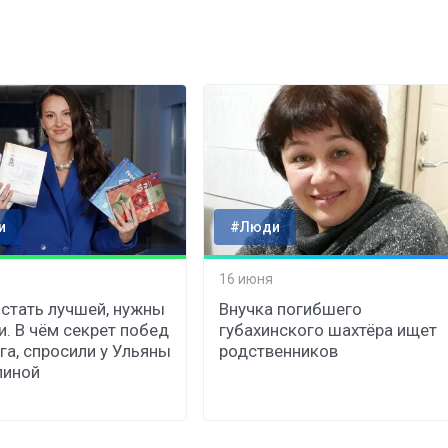
и
#Люди
16 июня
стать лучшей, нужны
Внучка погибшего
и. В чём секрет побед
губахинского шахтёра ищет
га, спросили у Ульяны
родственников
линой