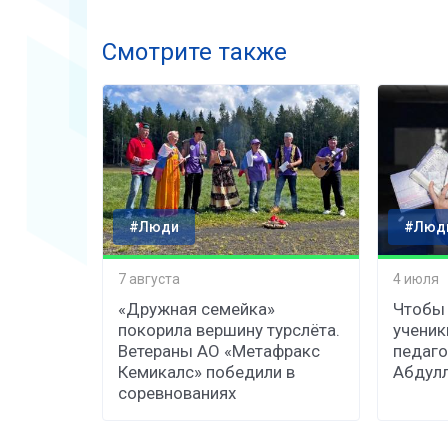
Смотрите также
#Люди
#Люд
7 августа
4 июля
«Дружная семейка»
Чтобы 
покорила вершину турслёта.
ученик
Ветераны АО «Метафракс
педаго
Кемикалс» победили в
Абдул
соревнованиях