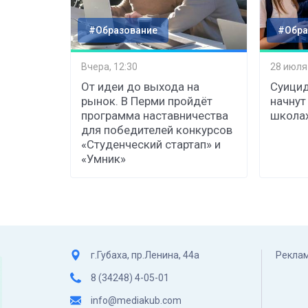
#Образование
#Обра
Вчера, 12:30
28 июля
От идеи до выхода на
Суицид
рынок. В Перми пройдёт
начнут
программа наставничества
школах
для победителей конкурсов
«Студенческий стартап» и
«Умник»
г.Губаха, пр.Ленина, 44а
Реклам
8 (34248) 4-05-01
info@mediakub.com