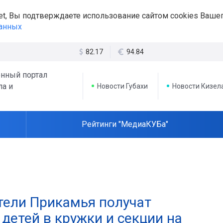
et, Вы подтверждаете использование сайтом cookies Вашег
данных
82.17
94.84
нный портал
ла и
Новости Губахи
Новости Кизел
Рейтинги "МедиаКУБа"
ители Прикамья получат
детей в кружки и секции на