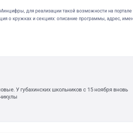
Минцифры, для реализации такой возможности на портале
я о кружках и секциях: описание программы, адрес, име
Штурмовик огня. Каза
Коробов после возвра
спецоперации сделал
реальностью свою де
мечту
1
овые. У губахинских школьников с 15 ноября вновь
аникулы