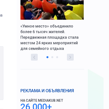
на
к Алексей
«Умное место» объединило
Вопрос цено
щения со
более 6 тысяч жителей.
года. Прокур
Передвижная площадка стала
восстановил
тскую
местом 24 ярких мероприятий
работников 
для семейного отдыха
здравоохран
РЕКЛАМА И ОБЪЯВЛЕНИЯ
НА САЙТЕ MEDIAKUB.NET
26 000+