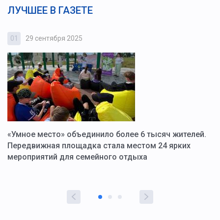
ЛУЧШЕЕ В ГАЗЕТЕ
01
29 сентября 2025
0
«Умное место» объединило более 6 тысяч жителей.
В
ю
Передвижная площадка стала местом 24 ярких
Г
мероприятий для семейного отдыха
у