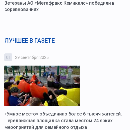
Ветераны АО «Метафракс Кемикалс» победили в
соревнованиях
ЛУЧШЕЕ В ГАЗЕТЕ
01
29 сентября 2025
0
«Умное место» объединило более 6 тысяч жителей.
В
ю
Передвижная площадка стала местом 24 ярких
Г
мероприятий для семейного отдыха
у