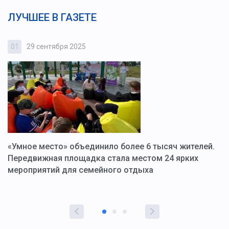
ЛУЧШЕЕ В ГАЗЕТЕ
01
29 сентября 2025
0
«Умное место» объединило более 6 тысяч жителей.
В
ю
Передвижная площадка стала местом 24 ярких
Г
мероприятий для семейного отдыха
у