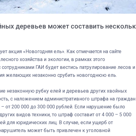
йных деревьев может составить несколь
ует акция «Новогодняя ель». Как отмечается на сайте
есного хозяйства и экологии, в рамках этого
 сотрудниками ГАИ будет вестись патрулирование лесов и
ия желающих незаконно срубить новогоднюю ель.
ие незаконную рубку елей и деревьев других хвойных
ость, с наложением административного штрафа на граждан
ц – от 200 000 до 300 000 рублей. Если нарушение было
03
4 октября 2025
угих видов техники, то штраф составит от 4 000 – 5 000
лей для юридических лиц. В случае, если ущерб от
о нарушитель может быть привлечен к уголовной