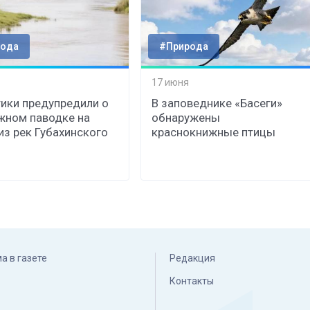
ода
#Природа
17 июня
ики предупредили о
В заповеднике «Басеги»
жном паводке на
обнаружены
из рек Губахинского
краснокнижные птицы
а в газете
Редакция
Контакты