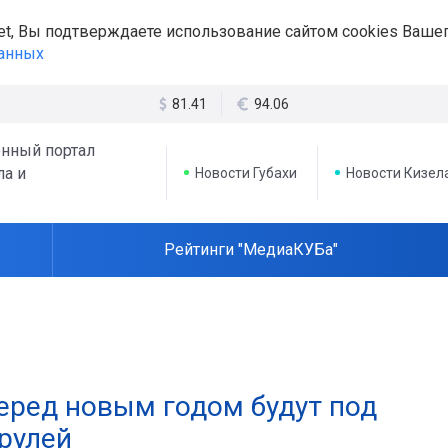
et, Вы подтверждаете использование сайтом cookies Вашег
данных
81.41
94.06
нный портал
ла и
Новости Губахи
Новости Кизел
Рейтинги "МедиаКУБа"
еред новым годом будут под
рулей