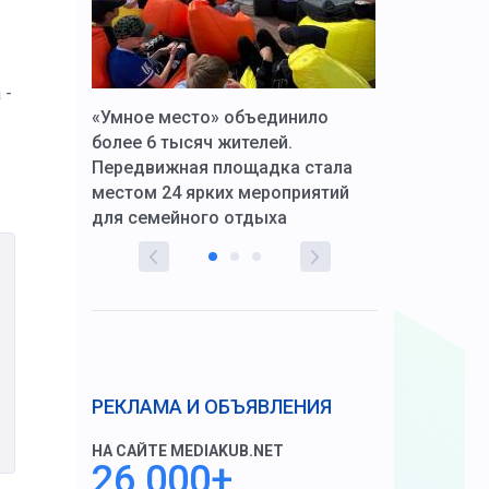
 -
к Алексей
«Умное место» объединило
Вопрос цено
щения со
более 6 тысяч жителей.
года. Прокур
Передвижная площадка стала
восстановил
тскую
местом 24 ярких мероприятий
работников 
для семейного отдыха
здравоохран
РЕКЛАМА И ОБЪЯВЛЕНИЯ
НА САЙТЕ MEDIAKUB.NET
26 000+