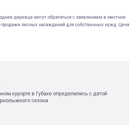
днее деревце могут обратиться с заявлением в местное
-продажи лесных насаждений для собственных нужд. Цена
Штурмовик огня. Каза
Коробов после возвра
спецоперации сделал
реальностью свою де
мечту
5
ном курорте в Губахе определились с датой
орнолыжного сезона