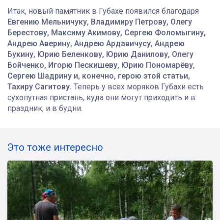
Итак, новый памятник в Губахе появился благодаря
Евгению Мельничуку, Владимиру Петрову, Олегу
Берестову, Максиму Акимову, Сергею Фоломыгину,
Андрею Аверину, Андрею Ардавичусу, Андрею
Букину, Юрию Беленкову, Юрию Данилову, Олегу
Бойченко, Игорю Пескишеву, Юрию Пономарёву,
Сергею Шадрину и, конечно, герою этой статьи,
Тахиру Сагитову.
Теперь у всех моряков Губахи есть
сухопутная пристань, куда они могут приходить и в
праздник, и в будни.
Это тоже интересно