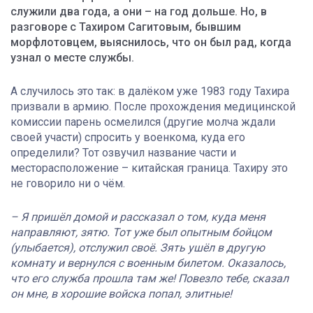
служили два года, а они – на год дольше. Но, в
разговоре с Тахиром Сагитовым, бывшим
морфлотовцем, выяснилось, что он был рад, когда
узнал о месте службы.
А случилось это так: в далёком уже 1983 году Тахира
призвали в армию. После прохождения медицинской
комиссии парень осмелился (другие молча ждали
своей участи) спросить у военкома, куда его
определили? Тот озвучил название части и
месторасположение – китайская граница. Тахиру это
не говорило ни о чём.
– Я пришёл домой и рассказал о том, куда меня
направляют, зятю. Тот уже был опытным бойцом
(улыбается), отслужил своё. Зять ушёл в другую
комнату и вернулся с военным билетом. Оказалось,
что его служба прошла там же! Повезло тебе, сказал
он мне, в хорошие войска попал, элитные!