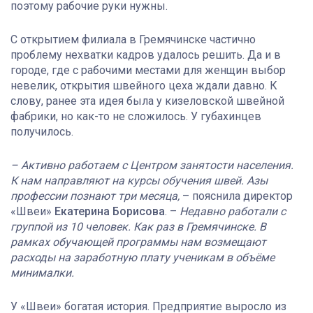
поэтому рабочие руки нужны.
С открытием филиала в Гремячинске частично
проблему нехватки кадров удалось решить. Да и в
городе, где с рабочими местами для женщин выбор
невелик, открытия швейного цеха ждали давно. К
слову, ранее эта идея была у кизеловской швейной
фабрики, но как-то не сложилось. У губахинцев
получилось.
– Активно работаем с Центром занятости населения.
К нам направляют на курсы обучения швей. Азы
профессии познают три месяца,
– пояснила директор
«Швеи»
Екатерина Борисова
. –
Недавно работали с
группой из 10 человек. Как раз в Гремячинске. В
рамках обучающей программы нам возмещают
расходы на заработную плату ученикам в объёме
минималки.
У «Швеи» богатая история. Предприятие выросло из