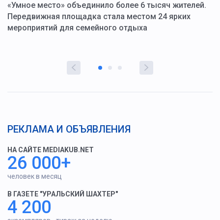
«Умное место» объединило более 6 тысяч жителей.
В
ю
Передвижная площадка стала местом 24 ярких
Г
мероприятий для семейного отдыха
у
РЕКЛАМА И ОБЪЯВЛЕНИЯ
НА САЙТЕ MEDIAKUB.NET
26 000+
человек в месяц
В ГАЗЕТЕ "УРАЛЬСКИЙ ШАХТЕР"
4 200