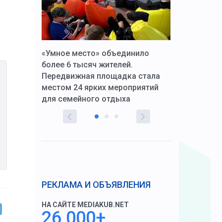
к Алексей
«Умное место» объединило
Вопрос цено
щения со
более 6 тысяч жителей.
года. Прокур
Передвижная площадка стала
восстановил
тскую
местом 24 ярких мероприятий
работников 
для семейного отдыха
здравоохран
РЕКЛАМА И ОБЪЯВЛЕНИЯ
НА САЙТЕ MEDIAKUB.NET
26 000+