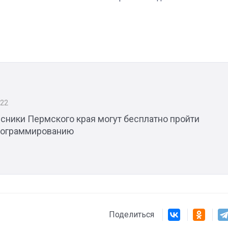
Штурмовик огня. Каза
Коробов после возвра
спецоперации сделал
реальностью свою де
мечту
022
сники Пермского края могут бесплатно пройти
рограммированию
Поделиться