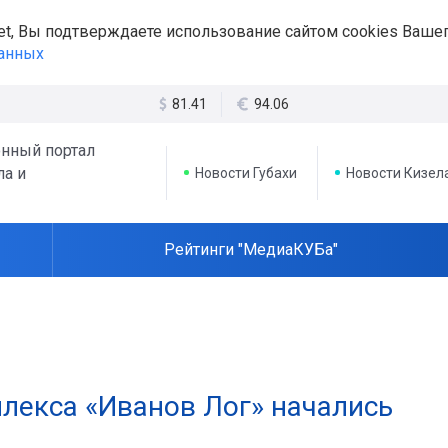
et, Вы подтверждаете использование сайтом cookies Вашег
данных
81.41
94.06
нный портал
ла и
Новости Губахи
Новости Кизел
Рейтинги "МедиаКУБа"
плекса «Иванов Лог» начались