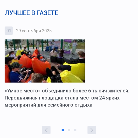
ЛУЧШЕЕ В ГАЗЕТЕ
01
29 сентября 2025
0
«Умное место» объединило более 6 тысяч жителей.
В
ю
Передвижная площадка стала местом 24 ярких
Г
мероприятий для семейного отдыха
у