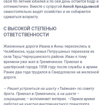
свой 90-летний юбилей и по сей день остаётся бодр и
оптимистичен. Вместе с супругой
Анной Аркадьевной
самостоятельно ведёт хозяйство и не собирается
сдаваться возрасту.
С ВЫСОКОЙ СТЕПЕНЬЮ
ОТВЕТСТВЕННОСТИ
Жизненные дороги Ивана и Анны пересеклись в
Челябинске, куда семья Петрушиных переехала из
села Тауш Чернушинского района. Иван к тому
времени уже жил в Гремячинске. Приехал в
шахтёрский городв 1958 году после службы в армии.
Ранее два года трудился в Свердловске на железной
дороге.
– Решил устроиться на шахту «Таёжная» по совету
брата. Приехал в Гремячинск, а на шахте –
сокращение,
– вспоминает ветеран.
–Первое время
работал на участке внутришахтного транспорта