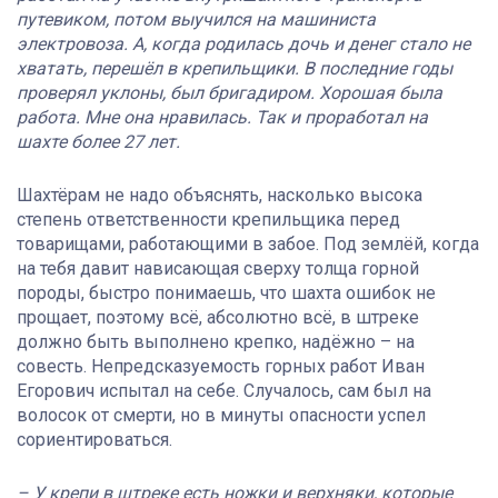
путевиком, потом выучился на машиниста
электровоза. А, когда родилась дочь и денег стало не
хватать, перешёл в крепильщики. В последние годы
проверял уклоны, был бригадиром. Хорошая была
работа. Мне она нравилась. Так и проработал на
шахте более 27 лет.
Шахтёрам не надо объяснять, насколько высока
степень ответственности крепильщика перед
товарищами, работающими в забое. Под землёй, когда
на тебя давит нависающая сверху толща горной
породы, быстро понимаешь, что шахта ошибок не
прощает, поэтому всё, абсолютно всё, в штреке
должно быть выполнено крепко, надёжно – на
совесть. Непредсказуемость горных работ Иван
Егорович испытал на себе. Случалось, сам был на
волосок от смерти, но в минуты опасности успел
сориентироваться.
– У крепи в штреке есть ножки и верхняки, которые