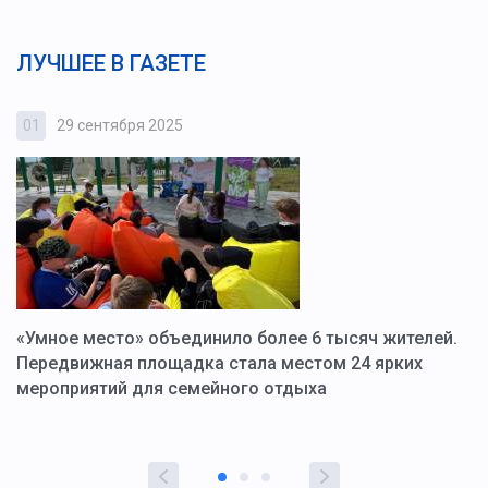
ЛУЧШЕЕ В ГАЗЕТЕ
01
29 сентября 2025
0
«Умное место» объединило более 6 тысяч жителей.
В
ю
Передвижная площадка стала местом 24 ярких
Г
мероприятий для семейного отдыха
у