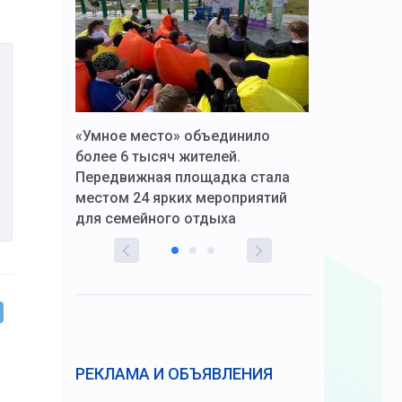
к Алексей
«Умное место» объединило
Вопрос цено
щения со
более 6 тысяч жителей.
года. Прокур
Передвижная площадка стала
восстановил
тскую
местом 24 ярких мероприятий
работников 
для семейного отдыха
здравоохран
РЕКЛАМА И ОБЪЯВЛЕНИЯ