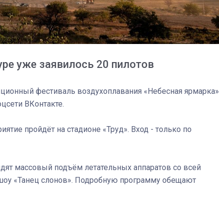
уре уже заявилось 20 пилотов
диционный фестиваль воздухоплавания «Небесная ярмарка»
цсети ВКонтакте.
иятие пройдёт на стадионе «Труд». Вход - только по
идят массовый подъëм летательных аппаратов со всей
 шоу «Танец слонов». Подробную программу обещают
03
4 октября 2025