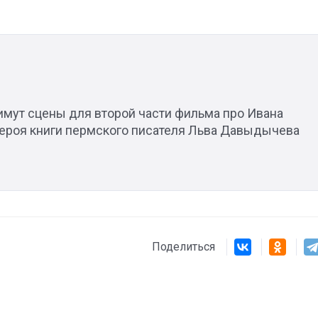
Штурмовик огня. Каза
имут сцены для второй части фильма про Ивана
Коробов после возвра
героя книги пермского писателя Льва Давыдычева
спецоперации сделал
реальностью свою де
мечту
Поделиться