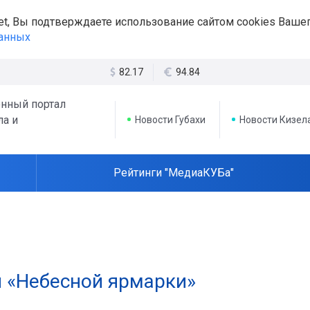
et, Вы подтверждаете использование сайтом cookies Вашег
данных
82.17
94.84
нный портал
ла и
Новости Губахи
Новости Кизел
Рейтинги "МедиаКУБа"
 «Небесной ярмарки»