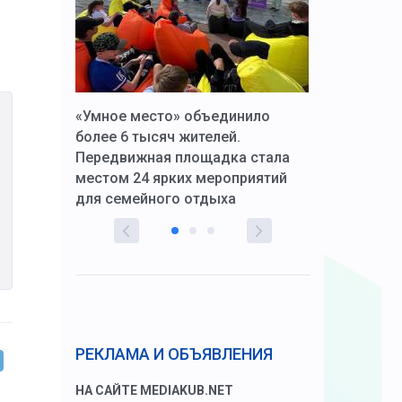
к Алексей
«Умное место» объединило
Вопрос цено
щения со
более 6 тысяч жителей.
года. Прокур
Передвижная площадка стала
восстановил
тскую
местом 24 ярких мероприятий
работников 
для семейного отдыха
здравоохран
РЕКЛАМА И ОБЪЯВЛЕНИЯ
НА САЙТЕ MEDIAKUB.NET