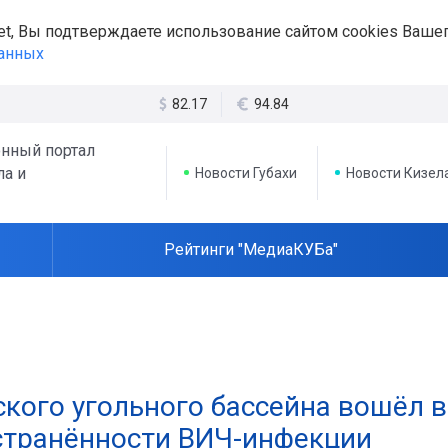
et, Вы подтверждаете использование сайтом cookies Вашег
данных
82.17
94.84
нный портал
ла и
Новости Губахи
Новости Кизел
Рейтинги "МедиаКУБа"
ского угольного бассейна вошёл в
странённости ВИЧ-инфекции