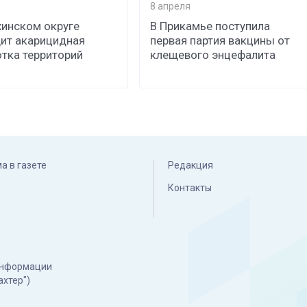
8 апреля
хинском округе
В Прикамье поступила
ит акарицидная
первая партия вакцины от
тка территорий
клещевого энцефалита
а в газете
Редакция
Контакты
 информации
ахтер")