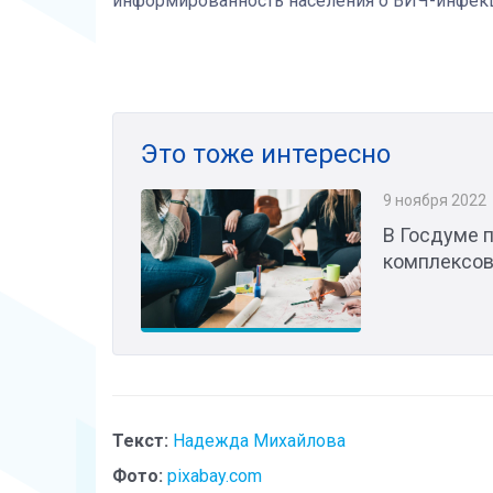
информированность населения о ВИЧ-инфекци
Это тоже интересно
9 ноября 2022
В Госдуме 
комплексо
Текст:
Надежда Михайлова
Фото:
pixabay.com