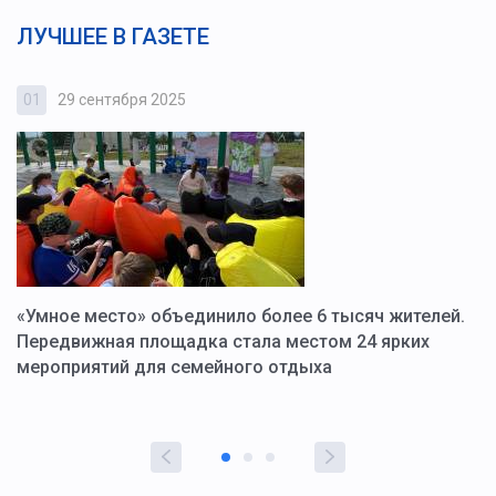
ЛУЧШЕЕ В ГАЗЕТЕ
01
29 сентября 2025
0
«Умное место» объединило более 6 тысяч жителей.
В
ю
Передвижная площадка стала местом 24 ярких
Г
мероприятий для семейного отдыха
у